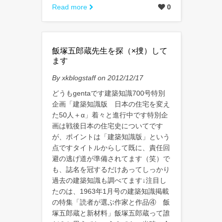
Read more
0
飯塚五郎蔵先生を探（×捜）して
ます
By xkblogstaff on 2012/12/17
どうもgentaです建築知識700号特別
企画「建築知識版 日本の住宅を変え
た50人＋α」着々と進行中です特別企
画は戦後日本の住宅史についてです
が、ポイントは「建築知識版」という
点ですタイトルからして既に、責任回
避の逃げ道が準備されてます（笑）で
も、誌名を冠するだけあってしっかり
過去の建築知識も調べてます↓注目し
たのは、1963年1月号の建築知識掲載
の特集「読者が選ぶ作家と作品④ 飯
塚五郎蔵と新材料」飯塚五郎蔵って誰