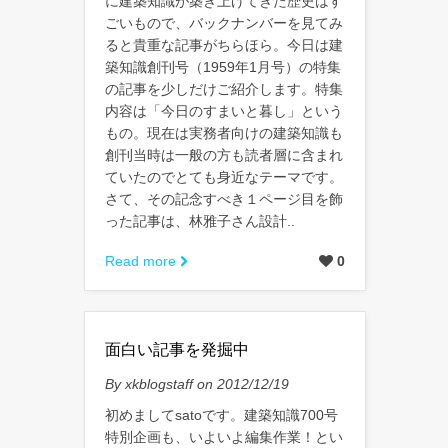
に建築知識が築き上げてきた歴史はす
ごいもので、バックナンバーを見てみ
ると貴重な記事がちらほら。今日は建
築知識創刊号（1959年1月号）の特集
の記事を少しだけご紹介します。特集
内容は「今日のすまいと暮し」という
もの。現在は実務者向けの建築知識も
創刊当時は一般の方も読者層に含まれ
ていたのでとても身近なテーマです。
さて、その記念すべき１ページ目を飾
った記事は、林雅子さん設計..
Read more
0
面白い記事を発掘中
By xkblogstaff on 2012/12/19
初めましてsatoです。建築知識700号
特別企画も、いよいよ編集作業！とい