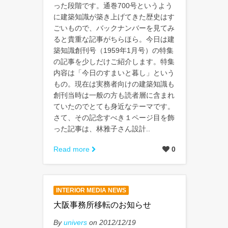
った段階です。通巻700号というよう
に建築知識が築き上げてきた歴史はす
ごいもので、バックナンバーを見てみ
ると貴重な記事がちらほら。今日は建
築知識創刊号（1959年1月号）の特集
の記事を少しだけご紹介します。特集
内容は「今日のすまいと暮し」という
もの。現在は実務者向けの建築知識も
創刊当時は一般の方も読者層に含まれ
ていたのでとても身近なテーマです。
さて、その記念すべき１ページ目を飾
った記事は、林雅子さん設計..
Read more
0
INTERIOR MEDIA NEWS
大阪事務所移転のお知らせ
By
univers
on 2012/12/19