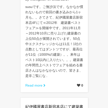
susuです。ご無沙汰です。なかなか慣
れないもので前回の書き込みから1ヶ
月も。。さてさて、紀伊國屋書店新宿
本店4Fにて≪2012年 建築書ベスト
フェア≫を開催中です。2011年11月
～2012年10月に売り上げた建築書の
上位50点が展開されています。50点
中エクスナレッジからは11点！1社の
点数としてはダントツですが、最高位
が11位（1000%の建築）。。来年は
ベスト10以内に入りたい。。。建築書
の年間売上ベストでフェアを組める書
店さんはなかなかないので、皆さま、
是非ご覧にな..
Read more
0
紀伊國屋書店新宿本店にて建築書