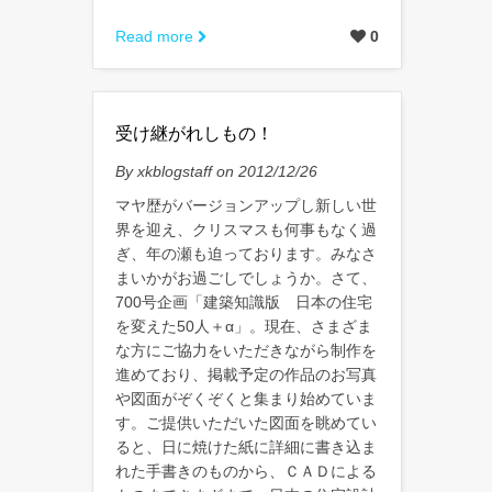
Read more
0
受け継がれしもの！
By xkblogstaff on 2012/12/26
マヤ歴がバージョンアップし新しい世
界を迎え、クリスマスも何事もなく過
ぎ、年の瀬も迫っております。みなさ
まいかがお過ごしでしょうか。さて、
700号企画「建築知識版 日本の住宅
を変えた50人＋α」。現在、さまざま
な方にご協力をいただきながら制作を
進めており、掲載予定の作品のお写真
や図面がぞくぞくと集まり始めていま
す。ご提供いただいた図面を眺めてい
ると、日に焼けた紙に詳細に書き込ま
れた手書きのものから、ＣＡＤによる