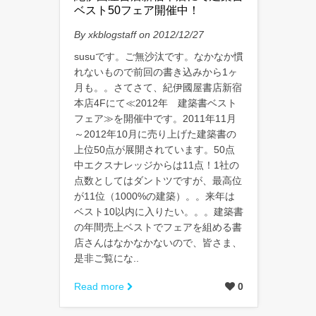
ベスト50フェア開催中！
By xkblogstaff on 2012/12/27
susuです。ご無沙汰です。なかなか慣
れないもので前回の書き込みから1ヶ
月も。。さてさて、紀伊國屋書店新宿
本店4Fにて≪2012年 建築書ベスト
フェア≫を開催中です。2011年11月
～2012年10月に売り上げた建築書の
上位50点が展開されています。50点
中エクスナレッジからは11点！1社の
点数としてはダントツですが、最高位
が11位（1000%の建築）。。来年は
ベスト10以内に入りたい。。。建築書
の年間売上ベストでフェアを組める書
店さんはなかなかないので、皆さま、
是非ご覧にな..
Read more
0