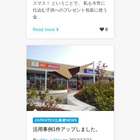
スマス！ ということで、 私も今宵に
仕込む子供へのプレゼント包装に使う
金...
Read more
0
JAPANTEX出展者NEWS
活用事例1件アップしました。
By
dihp_editor
on 2012/12/22