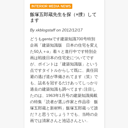
INTERIOR MEDIA NEWS
飯塚五郎蔵先生を探（×捜）して
ます
By xkblogstaff on 2012/12/17
どうもgentaです建築知識700号特別
企画「建築知識版 日本の住宅を変え
た50人＋α」着々と進行中です特別企
画は戦後日本の住宅史についてです
が、ポイントは「建築知識版」という
点ですタイトルからして既に、責任回
避の逃げ道が準備されてます（笑）で
も、誌名を冠するだけあってしっかり
過去の建築知識も調べてます↓注目し
たのは、1963年1月号の建築知識掲載
の特集「読者が選ぶ作家と作品④ 飯
塚五郎蔵と新材料」飯塚五郎蔵って誰
だ？と思うでしょう？でも、当時の企
画では清家さんと池辺さんとい..