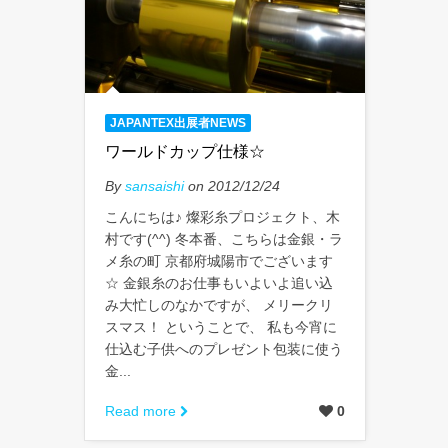
JAPANTEX出展者NEWS
ワールドカップ仕様☆
By
sansaishi
on 2012/12/24
こんにちは♪ 燦彩糸プロジェクト、木
村です(^^) 冬本番、こちらは金銀・ラ
メ糸の町 京都府城陽市でございます
☆ 金銀糸のお仕事もいよいよ追い込
み大忙しのなかですが、 メリークリ
スマス！ ということで、 私も今宵に
仕込む子供へのプレゼント包装に使う
金...
Read more
0