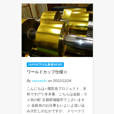
JAPANTEX出展者NEWS
ワールドカップ仕様☆
By
sansaishi
on 2012/12/24
こんにちは♪ 燦彩糸プロジェクト、木
村です(^^) 冬本番、こちらは金銀・ラ
メ糸の町 京都府城陽市でございます
☆ 金銀糸のお仕事もいよいよ追い込
み大忙しのなかですが、 メリークリ