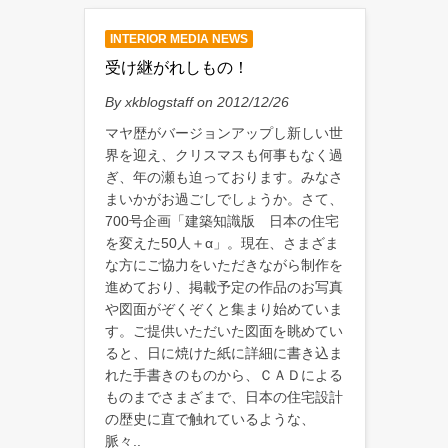
INTERIOR MEDIA NEWS
受け継がれしもの！
By xkblogstaff on 2012/12/26
マヤ歴がバージョンアップし新しい世
界を迎え、クリスマスも何事もなく過
ぎ、年の瀬も迫っております。みなさ
まいかがお過ごしでしょうか。さて、
700号企画「建築知識版 日本の住宅
を変えた50人＋α」。現在、さまざま
な方にご協力をいただきながら制作を
進めており、掲載予定の作品のお写真
や図面がぞくぞくと集まり始めていま
す。ご提供いただいた図面を眺めてい
ると、日に焼けた紙に詳細に書き込ま
れた手書きのものから、ＣＡＤによる
ものまでさまざまで、日本の住宅設計
の歴史に直で触れているような、
脈々..