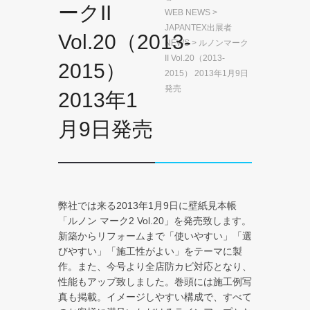
ークII
WEB NEWS
>
JAPANTEX出展者
Vol.20（2013-
NEWS
> ルノンマーク
II Vol.20（2013-
2015）
2015） 2013年1月9日
発売
2013年1
月9日発売
弊社では来る2013年1月9日に壁紙見本帳
「ルノン マーク2 Vol.20」を発売致します。
新築からリフォームまで「使いやすい」「選
びやすい」「施工性がよい」をテーマに製
作。また、今号より全店防カビ対応となり、
性能もアップ致しました。巻頭には施工例写
真も掲載。イメージしやすい構成で、すべて